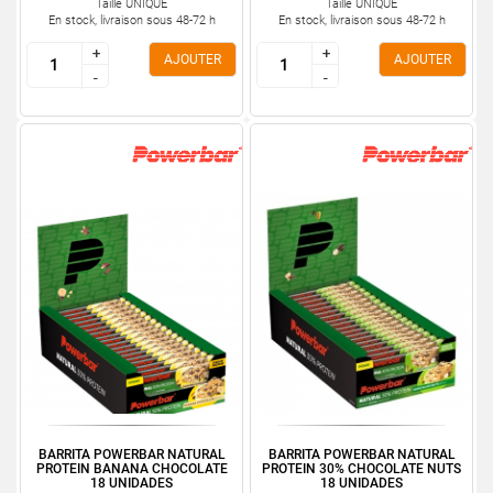
Taille UNIQUE
Taille UNIQUE
En stock, livraison sous 48-72 h
En stock, livraison sous 48-72 h
+
+
+
+
AJOUTER
AJOUTER
-
-
-
-
BARRITA POWERBAR NATURAL
BARRITA POWERBAR NATURAL
PROTEIN BANANA CHOCOLATE
PROTEIN 30% CHOCOLATE NUTS
18 UNIDADES
18 UNIDADES