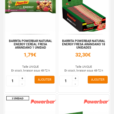
BARRITA POWERBAR NATURAL
BARRITA POWERBAR NATURAL
ENERGY CEREAL FRESA
ENERGY FRESA ARÁNDANO 18
ARÁNDANO 1 UNIDAD
UNIDADES
1,79€
32,30€
Taille UNIQUE
Taille UNIQUE
En stock, livraison sous 48-72 h
En stock, livraison sous 48-72 h
+
+
+
+
AJOUTER
AJOUTER
-
-
-
-