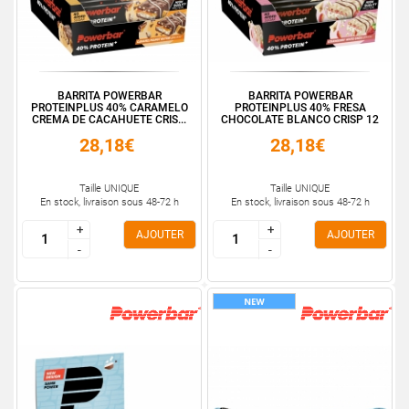
BARRITA POWERBAR
BARRITA POWERBAR
PROTEINPLUS 40% CARAMELO
PROTEINPLUS 40% FRESA
CREMA DE CACAHUETE CRIS...
CHOCOLATE BLANCO CRISP 12
...
28,18€
28,18€
Taille UNIQUE
Taille UNIQUE
En stock, livraison sous 48-72 h
En stock, livraison sous 48-72 h
+
+
+
+
AJOUTER
AJOUTER
-
-
-
-