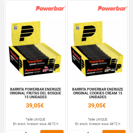
BARRITA POWERBAR ENERGIZE
BARRITA POWERBAR ENERGIZE
ORIGINAL FRUTAS DEL BOSQUE
ORIGINAL COOKIES CREAM 15
15 UNIDADES
UNIDADES
39,05€
39,05€
Taille UNIQUE
Taille UNIQUE
En stock, livraison sous 48-72 h
En stock, livraison sous 48-72 h
+
+
+
+