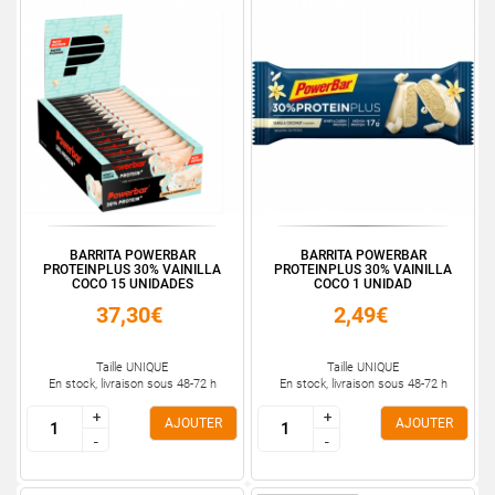
BARRITA POWERBAR
BARRITA POWERBAR
PROTEINPLUS 30% VAINILLA
PROTEINPLUS 30% VAINILLA
COCO 15 UNIDADES
COCO 1 UNIDAD
37,30€
2,49€
Taille UNIQUE
Taille UNIQUE
En stock, livraison sous 48-72 h
En stock, livraison sous 48-72 h
+
+
+
+
AJOUTER
AJOUTER
-
-
-
-