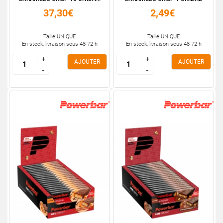
37,30€
2,49€
Taille UNIQUE
Taille UNIQUE
En stock, livraison sous 48-72 h
En stock, livraison sous 48-72 h
+
+
+
+
AJOUTER
AJOUTER
-
-
-
-