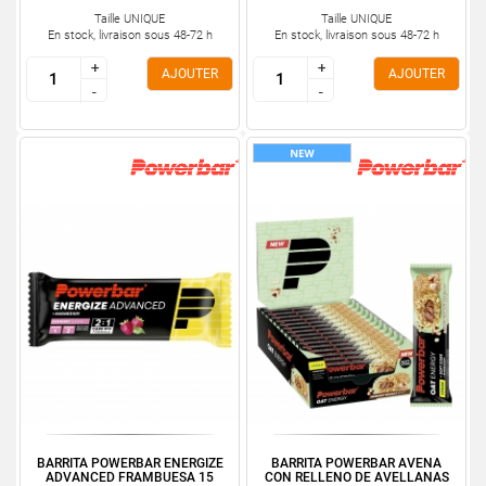
Taille UNIQUE
Taille UNIQUE
En stock, livraison sous 48-72 h
En stock, livraison sous 48-72 h
+
+
+
+
AJOUTER
AJOUTER
-
-
-
-
BARRITA POWERBAR ENERGIZE
BARRITA POWERBAR AVENA
ADVANCED FRAMBUESA 15
CON RELLENO DE AVELLANAS