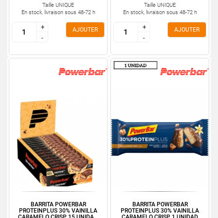
Taille UNIQUE
Taille UNIQUE
En stock, livraison sous 48-72 h
En stock, livraison sous 48-72 h
+
+
+
+
AJOUTER
AJOUTER
-
-
-
-
BARRITA POWERBAR
BARRITA POWERBAR
PROTEINPLUS 30% VAINILLA
PROTEINPLUS 30% VAINILLA
CARAMELO CRISP 15 UNIDA...
CARAMELO CRISP 1 UNIDAD