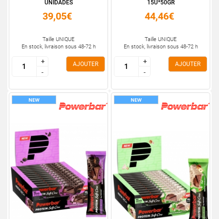
UNIDADES
15U*50GR
39,05€
44,46€
Taille UNIQUE
Taille UNIQUE
En stock, livraison sous 48-72 h
En stock, livraison sous 48-72 h
+
+
+
+
AJOUTER
AJOUTER
-
-
-
-