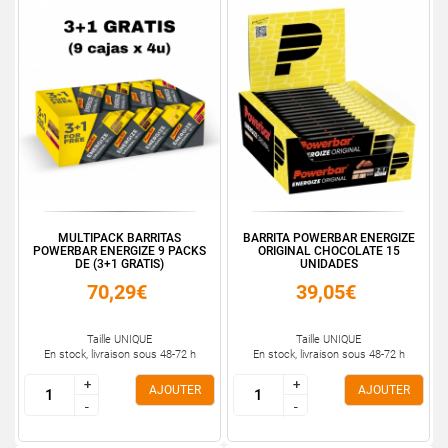
MULTIPACK BARRITAS
BARRITA POWERBAR ENERGIZE
POWERBAR ENERGIZE 9 PACKS
ORIGINAL CHOCOLATE 15
DE (3+1 GRATIS)
UNIDADES
70,29€
39,05€
Taille UNIQUE
Taille UNIQUE
En stock, livraison sous 48-72 h
En stock, livraison sous 48-72 h
+
+
+
+
AJOUTER
AJOUTER
-
-
-
-