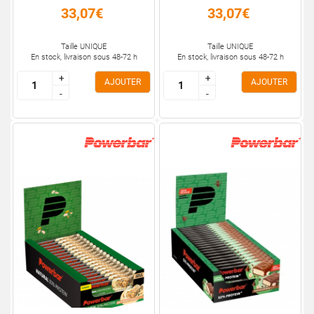
33,07€
33,07€
Taille UNIQUE
Taille UNIQUE
En stock, livraison sous 48-72 h
En stock, livraison sous 48-72 h
+
+
+
+
AJOUTER
AJOUTER
-
-
-
-