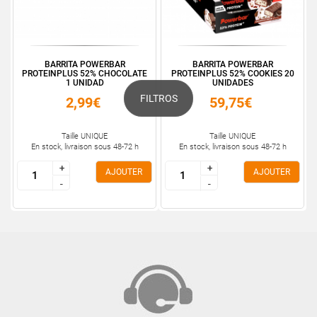
BARRITA POWERBAR
BARRITA POWERBAR
PROTEINPLUS 52% CHOCOLATE
PROTEINPLUS 52% COOKIES 20
1 UNIDAD
UNIDADES
FILTROS
2,99€
59,75€
Taille UNIQUE
Taille UNIQUE
En stock, livraison sous 48-72 h
En stock, livraison sous 48-72 h
+
+
+
+
AJOUTER
AJOUTER
-
-
-
-