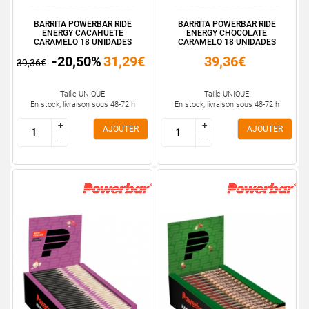
BARRITA POWERBAR RIDE
BARRITA POWERBAR RIDE
ENERGY CACAHUETE
ENERGY CHOCOLATE
CARAMELO 18 UNIDADES
CARAMELO 18 UNIDADES
-20,50%
31,29€
39,36€
39,36€
Taille UNIQUE
Taille UNIQUE
En stock, livraison sous 48-72 h
En stock, livraison sous 48-72 h
+
+
+
+
AJOUTER
AJOUTER
-
-
-
-