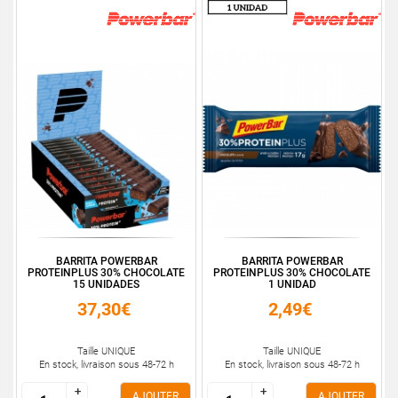
BARRITA POWERBAR
BARRITA POWERBAR
PROTEINPLUS 30% CHOCOLATE
PROTEINPLUS 30% CHOCOLATE
15 UNIDADES
1 UNIDAD
37,30€
2,49€
Taille UNIQUE
Taille UNIQUE
En stock, livraison sous 48-72 h
En stock, livraison sous 48-72 h
+
+
+
+
AJOUTER
AJOUTER