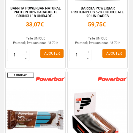
BARRITA POWERBAR NATURAL
BARRITA POWERBAR
PROTEIN 30% CACAHUETE
PROTEINPLUS 52% CHOCOLATE
CRUNCH 18 UNIDADE...
20 UNIDADES
33,07€
59,75€
Taille UNIQUE
Taille UNIQUE
En stock, livraison sous 48-72 h
En stock, livraison sous 48-72 h
+
+
+
+
AJOUTER
AJOUTER
-
-
-
-