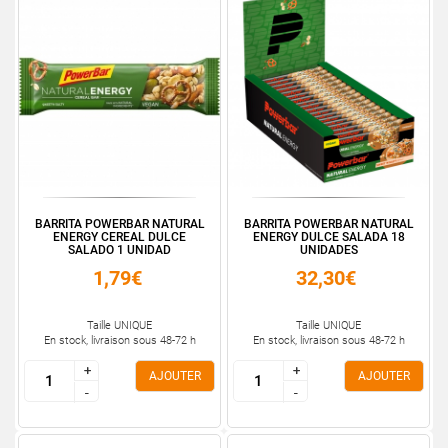
BARRITA POWERBAR NATURAL
BARRITA POWERBAR NATURAL
ENERGY CEREAL DULCE
ENERGY DULCE SALADA 18
SALADO 1 UNIDAD
UNIDADES
1,79€
32,30€
Taille UNIQUE
Taille UNIQUE
En stock, livraison sous 48-72 h
En stock, livraison sous 48-72 h
+
+
+
+
AJOUTER
AJOUTER
-
-
-
-