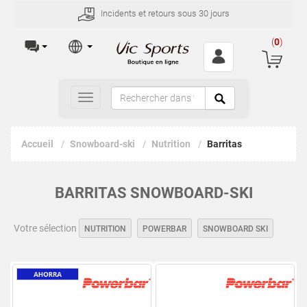
Incidents et retours sous 30 jours
(
0
)
Toggle
navigation
Accueil
Snowboard-ski
Nutrition
Barritas
BARRITAS SNOWBOARD-SKI
Votre sélection
NUTRITION
POWERBAR
SNOWBOARD SKI