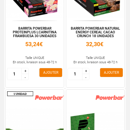
BARRITA POWERBAR
BARRITA POWERBAR NATURAL
PROTEINPLUS LCARNITINA
ENERGY CEREAL CACAO
FRAMBUESA 30 UNIDADES
CRUNCH 18 UNIDADES
53,24€
32,30€
Taille UNIQUE
Taille UNIQUE
En stock, livraison sous 48-72 h
En stock, livraison sous 48-72 h
+
+
+
+
AJOUTER
AJOUTER
-
-
-
-