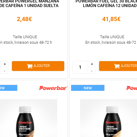
ERBAR POWERGEL MANZANA
POWERBAR FUEL GEL 30 BLACK
DE CAFEÍNA 1 UNIDAD SUELTA
LIMÓN CAFEÍNA 12 UNIDAD
2,48€
41,85€
Taille UNIQUE
Taille UNIQUE
n stock, livraison sous 48-72 h
En stock, livraison sous 48-72
+
+
+
+
AJOUTER
AJOUTER
-
-
-
-