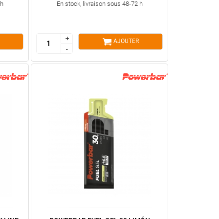
 h
En stock, livraison sous 48-72 h
+
+
AJOUTER
-
-