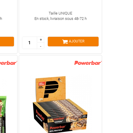
Taille UNIQUE
 h
En stock, livraison sous 48-72 h
+
+
AJOUTER
-
-