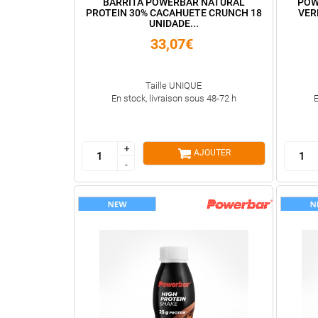
BARRITA POWERBAR NATURAL
POW
PROTEIN 30% CACAHUETE CRUNCH 18
VER
UNIDADE...
33,07€
Taille UNIQUE
En stock, livraison sous 48-72 h
E
+
+
AJOUTER
-
-