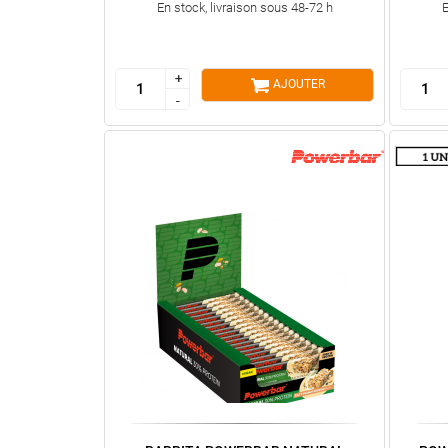
En stock, livraison sous 48-72 h
E
+
+
AJOUTER
-
-