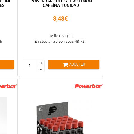
 LINE
POWERBAR FUEL GEL 30 LIMÓN
ES
CAFEÍNA 1 UNIDAD
3,48€
Taille UNIQUE
 h
En stock, livraison sous 48-72 h
+
+
AJOUTER
-
-