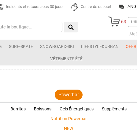
LANG
Incidents et retours sous 30 jours
Centre de support
(
0
)
Mot 
G
SURF-SKATE
SNOWBOARD-SKI
LIFESTYLE&URBAN
OFFR
VÊTEMENTS ÉTÉ
Powerbar
Barritas
Boissons
Gels Énergétiques
Suppléments
Nutrition Powerbar
NEW