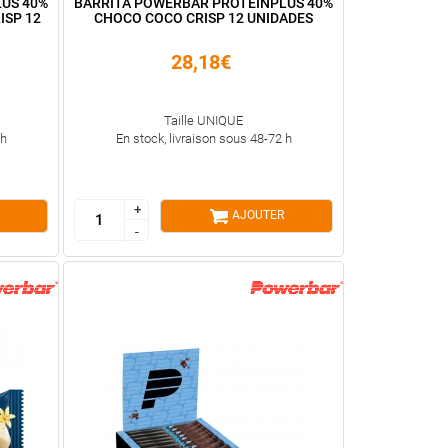
US 40%
BARRITA POWERBAR PROTEINPLUS 40%
ISP 12
CHOCO COCO CRISP 12 UNIDADES
28,18€
Taille UNIQUE
 h
En stock, livraison sous 48-72 h
+
+
AJOUTER
-
-