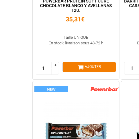
POWERBAR PROTEIN SOFT CORE
BARRI
CHOCOLATE BLANCO Y AVELLANAS
CAR
12U.
35,31€
Taille UNIQUE
En stock, livraison sous 48-72 h
E
+
+
AJOUTER
-
-