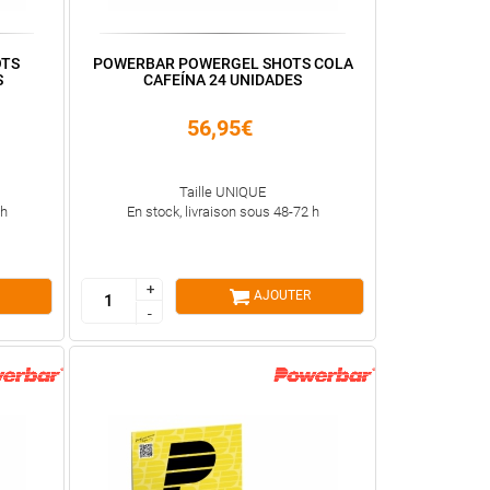
OTS
POWERBAR POWERGEL SHOTS COLA
S
CAFEÍNA 24 UNIDADES
56,95€
Taille UNIQUE
 h
En stock, livraison sous 48-72 h
+
+
AJOUTER
-
-