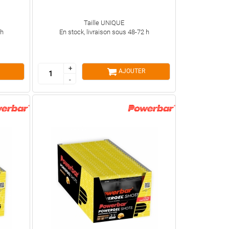
Taille UNIQUE
 h
En stock, livraison sous 48-72 h
+
+
AJOUTER
-
-