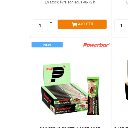
En stock, livraison sous 48-72 h
E
+
+
AJOUTER
-
-