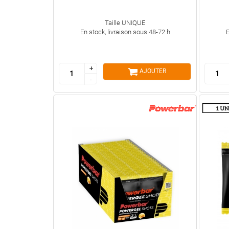
Taille UNIQUE
En stock, livraison sous 48-72 h
E
+
+
AJOUTER
-
-