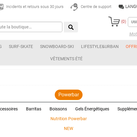
LANG
Incidents et retours sous 30 jours
Centre de support
(
0
)
Mot 
G
SURF-SKATE
SNOWBOARD-SKI
LIFESTYLE&URBAN
OFFR
VÊTEMENTS ÉTÉ
Powerbar
cessoires
Barritas
Boissons
Gels Énergétiques
Suppléme
Nutrition Powerbar
NEW