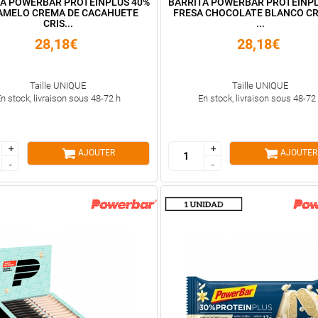
TA POWERBAR PROTEINPLUS 40%
BARRITA POWERBAR PROTEINPL
AMELO CREMA DE CACAHUETE
FRESA CHOCOLATE BLANCO CR
CRIS...
...
28,18€
28,18€
Taille UNIQUE
Taille UNIQUE
n stock, livraison sous 48-72 h
En stock, livraison sous 48-72
+
+
+
+
AJOUTER
AJOUTER
-
-
-
-