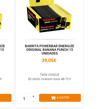
IZE
BARRITA POWERBAR ENERGIZE
15
ORIGINAL BANANA PUNCH 15
UNIDADES
39,05€
Taille UNIQUE
 h
En stock, livraison sous 48-72 h
+
+
AJOUTER
-
-