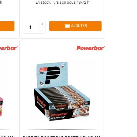
 h
En stock, livraison sous 48-72 h
+
+
AJOUTER
-
-