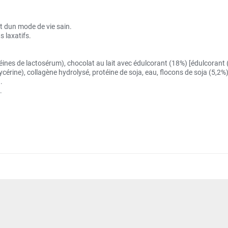
et dun mode de vie sain.
 laxatifs.
téines de lactosérum), chocolat au lait avec édulcorant (18%) [édulcorant (
ycérine), collagène hydrolysé, protéine de soja, eau, flocons de soja (5,2
.
.