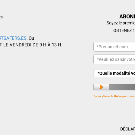
ABON
es
Soyez le premie
OBTENEZ 1
RTSAFERS.ES
, Ou
T LE VENDREDI DE 9 H À 13 H.
Faites glisser la flèche pour ter
DÉCLAR