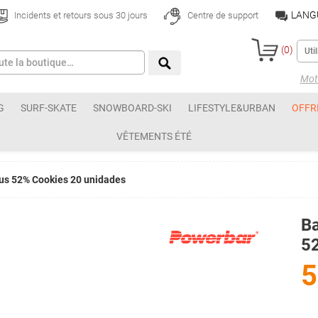
LANG
Incidents et retours sous 30 jours
Centre de support
(
0
)
Mot 
G
SURF-SKATE
SNOWBOARD-SKI
LIFESTYLE&URBAN
OFFR
VÊTEMENTS ÉTÉ
lus 52% Cookies 20 unidades
Ba
5
5