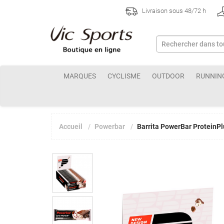
Livraison sous 48/72 h
MARQUES
CYCLISME
OUTDOOR
RUNNIN
Accueil
Powerbar
Barrita PowerBar ProteinP