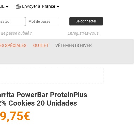
UE
Envoyer à:
France
de passe oublié ?
Enregistrez-vous
ES SPÉCIALES
OUTLET
VÊTEMENTS HIVER
rrita PowerBar ProteinPlus
2% Cookies 20 Unidades
9,75€