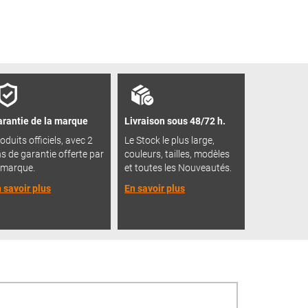
rantie de la marque
Livraison sous 48/72 h.
oduits officiels, avec 2
Le Stock le plus large,
s de garantie offerte par
couleurs, tailles, modèles
 marque.
et toutes les Nouveautés.
 savoir plus
En savoir plus