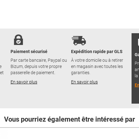
Paiement sécurisé
Expédition rapide par GLS
Ga
Par carte bancaire, Paypal ou
À votre domicile ou à retirer
Pr
e
Bizum, depuis votre propre
en magasin avec toutes les
an
 et
passerelle de paiement.
garanties.
la
En savoir plus
En savoir plus
En
Vous pourriez également être intéressé par