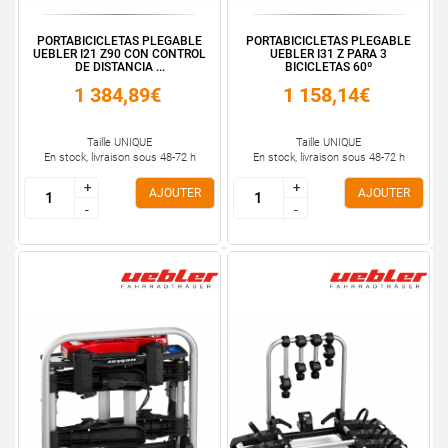
PORTABICICLETAS PLEGABLE
PORTABICICLETAS PLEGABLE
UEBLER I21 Z90 CON CONTROL
UEBLER I31 Z PARA 3
DE DISTANCIA ...
BICICLETAS 60º
1 384,89€
1 158,14€
Taille UNIQUE
Taille UNIQUE
En stock, livraison sous 48-72 h
En stock, livraison sous 48-72 h
+
+
+
+
AJOUTER
AJOUTER
-
-
-
-