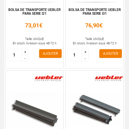
BOLSA DE TRANSPORTE UEBLER
BOLSA DE TRANSPORTE UEBLER
PARA SERIE I21
PARA SERIE I31
73,01€
76,90€
Taille UNIQUE
Taille UNIQUE
En stock, livraison sous 48-72 h
En stock, livraison sous 48-72 h
+
+
+
+
AJOUTER
AJOUTER
-
-
-
-