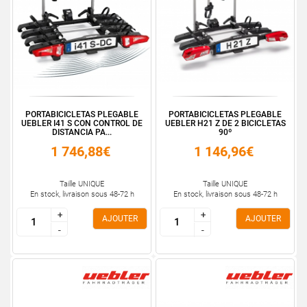
PORTABICICLETAS PLEGABLE
PORTABICICLETAS PLEGABLE
UEBLER I41 S CON CONTROL DE
UEBLER H21 Z DE 2 BICICLETAS
DISTANCIA PA...
90º
1 746,88€
1 146,96€
Taille UNIQUE
Taille UNIQUE
En stock, livraison sous 48-72 h
En stock, livraison sous 48-72 h
+
+
+
+
AJOUTER
AJOUTER
-
-
-
-