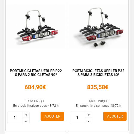
PORTABICICLETAS UEBLER P22
PORTABICICLETAS UEBLER P32
S PARA 2 BICICLETAS 90º
S PARA 3 BICICLETAS 60º
684,90€
835,58€
Taille UNIQUE
Taille UNIQUE
En stock, livraison sous 48-72 h
En stock, livraison sous 48-72 h
+
+
+
+
AJOUTER
AJOUTER
-
-
-
-