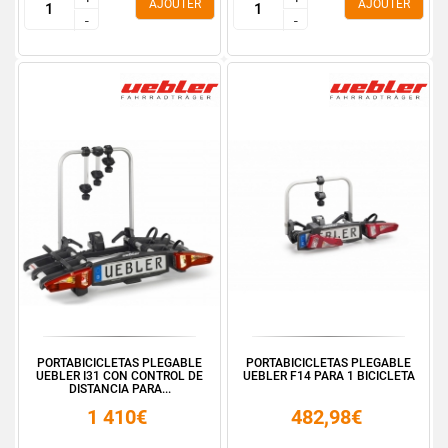
AJOUTER
AJOUTER
-
-
-
-
PORTABICICLETAS PLEGABLE
PORTABICICLETAS PLEGABLE
UEBLER I31 CON CONTROL DE
UEBLER F14 PARA 1 BICICLETA
DISTANCIA PARA...
1 410€
482,98€