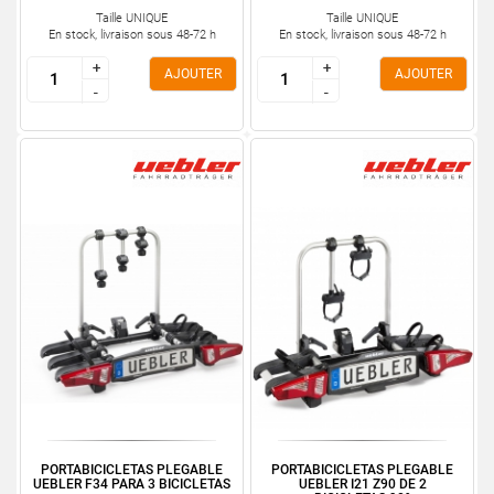
Taille UNIQUE
Taille UNIQUE
En stock, livraison sous 48-72 h
En stock, livraison sous 48-72 h
+
+
+
+
AJOUTER
AJOUTER
-
-
-
-
PORTABICICLETAS PLEGABLE
PORTABICICLETAS PLEGABLE
UEBLER F34 PARA 3 BICICLETAS
UEBLER I21 Z90 DE 2