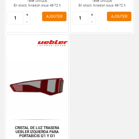
Taille UNIQUE
Taille UNIQUE
En stock, livraison sous 48-72 h
En stock, livraison sous 48-72 h
+
+
+
+
AJOUTER
AJOUTER
-
-
-
-
CRISTAL DE LUZ TRASERA
UEBLER IZQUIERDA PARA
PORTABICIS I21 Y I31