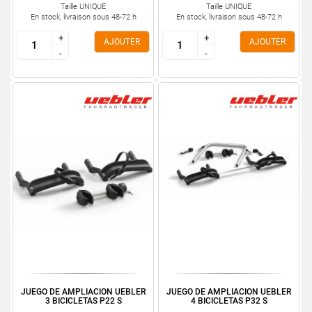
Taille UNIQUE
Taille UNIQUE
En stock, livraison sous 48-72 h
En stock, livraison sous 48-72 h
+
+
+
+
AJOUTER
AJOUTER
-
-
-
-
JUEGO DE AMPLIACION UEBLER
JUEGO DE AMPLIACION UEBLER
3 BICICLETAS P22 S
4 BICICLETAS P32 S