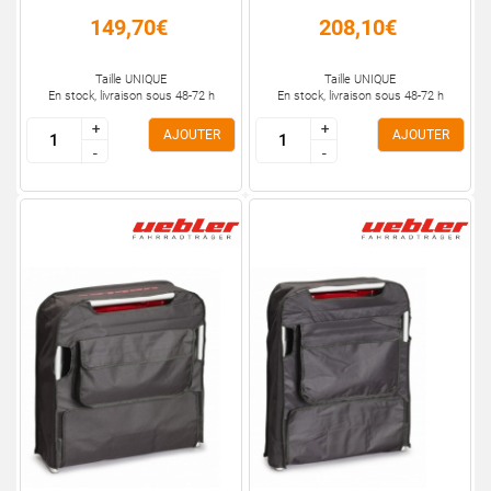
149,70€
208,10€
Taille UNIQUE
Taille UNIQUE
En stock, livraison sous 48-72 h
En stock, livraison sous 48-72 h
+
+
+
+
AJOUTER
AJOUTER
-
-
-
-