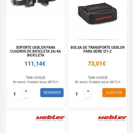
SOPORTE UEBLER PARA
BOLSA DE TRANSPORTE UEBLER
CUADROS DE BICICLETA 3A/4A
PARA SERIE I21-Z
BICICLETA
111,14€
73,01€
Taille UNIQUE
Taille UNIQUE
En stock, livraison sous 48-72 h
En stock, livraison sous 48-72 h
+
+
+
+
RÉSERVER
AJOUTER
-
-
-
-