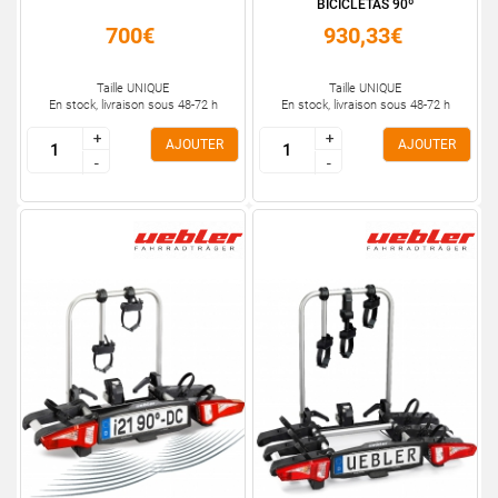
BICICLETAS 90º
700€
930,33€
Taille UNIQUE
Taille UNIQUE
En stock, livraison sous 48-72 h
En stock, livraison sous 48-72 h
+
+
+
+
AJOUTER
AJOUTER
-
-
-
-