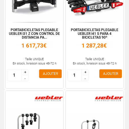
PORTABICICLETAS PLEGABLE
PORTABICICLETAS PLEGABLE
UEBLER I31 Z CON CONTROL DE
UEBLER I41 S PARA 4
DISTANCIA PA...
BICICLETAS 90º
1 617,73€
1 287,28€
Taille UNIQUE
Taille UNIQUE
En stock, livraison sous 48-72 h
En stock, livraison sous 48-72 h
+
+
+
+
AJOUTER
AJOUTER
-
-
-
-