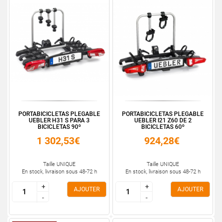
PORTABICICLETAS PLEGABLE
PORTABICICLETAS PLEGABLE
UEBLER H31 S PARA 3
UEBLER I21 Z60 DE 2
BICICLETAS 90º
BICICLETAS 60º
1 302,53€
924,28€
Taille UNIQUE
Taille UNIQUE
En stock, livraison sous 48-72 h
En stock, livraison sous 48-72 h
+
+
+
+
AJOUTER
AJOUTER
-
-
-
-