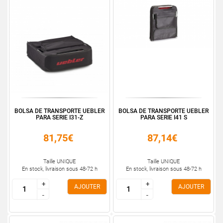
BOLSA DE TRANSPORTE UEBLER
BOLSA DE TRANSPORTE UEBLER
PARA SERIE I31-Z
PARA SERIE I41 S
81,75€
87,14€
Taille UNIQUE
Taille UNIQUE
En stock, livraison sous 48-72 h
En stock, livraison sous 48-72 h
+
+
+
+
AJOUTER
AJOUTER
-
-
-
-