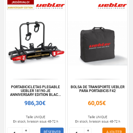
PORTABICICLETAS PLEGABLE
BOLSA DE TRANSPORTE UEBLER
UEBLER 18190-JE
PARA PORTABICIS F42
ANNIVERSARY EDITION BLAC...
986,30€
60,05€
Taille UNIQUE
Taille UNIQUE
En stock, livraison sous 48-72 h
En stock, livraison sous 48-72 h
+
+
+
+
RÉSERVER
AJOUTER