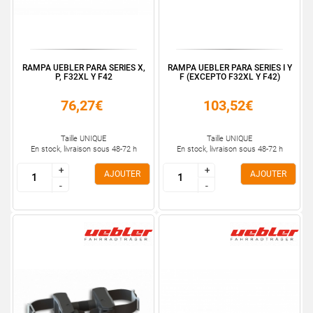
RAMPA UEBLER PARA SERIES X,
RAMPA UEBLER PARA SERIES I Y
P, F32XL Y F42
F (EXCEPTO F32XL Y F42)
76,27€
103,52€
Taille UNIQUE
Taille UNIQUE
En stock, livraison sous 48-72 h
En stock, livraison sous 48-72 h
+
+
+
+
AJOUTER
AJOUTER
-
-
-
-