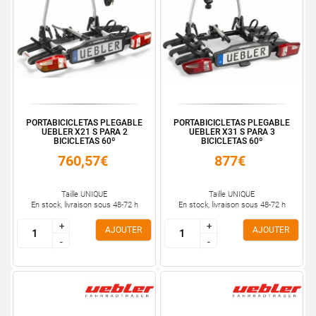
PORTABICICLETAS PLEGABLE
PORTABICICLETAS PLEGABLE
UEBLER X21 S PARA 2
UEBLER X31 S PARA 3
BICICLETAS 60º
BICICLETAS 60º
760,57€
877€
Taille UNIQUE
Taille UNIQUE
En stock, livraison sous 48-72 h
En stock, livraison sous 48-72 h
+
+
+
+
AJOUTER
AJOUTER
-
-
-
-