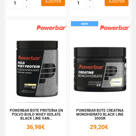
AJOUTER
AJOUTER
-
-
-
-
POWERBAR BOTE PROTEÍNA EN
POWERBAR BOTE CREATINA
POLVO BUILD WHEY ISOLATE
MONOHIDRATO BLACK LINE
BLACK LINE VAN...
300GR
36,98€
29,20€