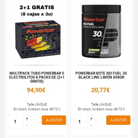
MULTIPACK TUBO POWERBAR 5
POWERBAR BOTE ISO FUEL 30
ELECTROLITOS 8 PACKS DE (2+1
BLACK LINE LIMÓN 608GR
GRATIS)
94,90€
20,77€
Taille UNIQUE
Taille UNIQUE
En stock, livraison sous 48-72 h
En stock, livraison sous 48-72 h
+
+
+
+
AJOUTER
AJOUTER
-
-
-
-