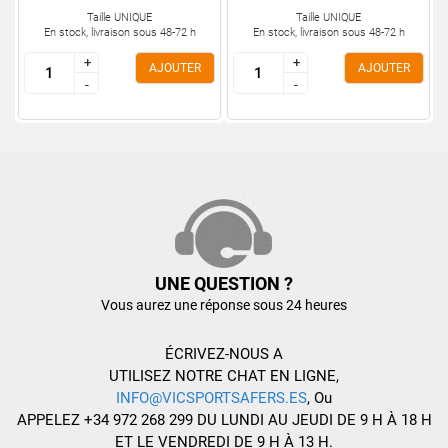
Taille UNIQUE
Taille UNIQUE
En stock, livraison sous 48-72 h
En stock, livraison sous 48-72 h
+
+
+
+
AJOUTER
AJOUTER
-
-
-
-
UNE QUESTION ?
Vous aurez une réponse sous 24 heures
ÉCRIVEZ-NOUS A
UTILISEZ NOTRE CHAT EN LIGNE,
INFO@VICSPORTSAFERS.ES
, Ou
APPELEZ +34 972 268 299 DU LUNDI AU JEUDI DE 9 H À 18 H
ET LE VENDREDI DE 9 H À 13 H.