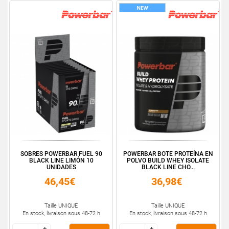
SOBRES POWERBAR FUEL 90
POWERBAR BOTE PROTEÍNA EN
BLACK LINE LIMÓN 10
POLVO BUILD WHEY ISOLATE
UNIDADES
BLACK LINE CHO...
46,45€
36,98€
Taille UNIQUE
Taille UNIQUE
En stock, livraison sous 48-72 h
En stock, livraison sous 48-72 h
+
+
+
+