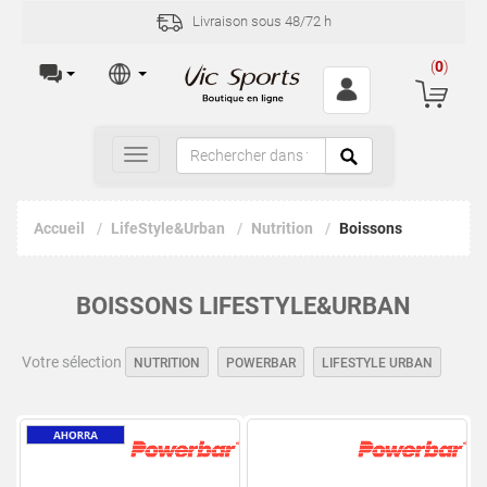
Livraison sous 48/72 h
(
0
)
Toggle
navigation
Accueil
LifeStyle&Urban
Nutrition
Boissons
BOISSONS LIFESTYLE&URBAN
Votre sélection
NUTRITION
POWERBAR
LIFESTYLE URBAN