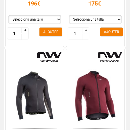
196€
175€
+
+
+
+
AJOUTER
AJOUTER
-
-
-
-