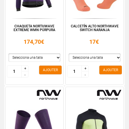
CHAQUETA NORTHWAVE
CALCETÍN ALTO NORTHWAVE
EXTREME WMN PÚRPURA
SWITCH NARANJA
174,70€
17€
+
+
+
+
AJOUTER
AJOUTER
-
-
-
-