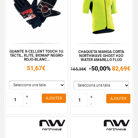
GUANTE X-CELLENT TOUCH 1U.
CHAQUETA MANGA CORTA
TÁCTIL, XLITE, BIOMAP NEGRO-
NORTHWAVE GHOST H2O
ROJO-BLANC...
WATER AMARILLO FLUO
51,67€
-50,00%
82,69€
165,38€
+
+
+
+
AJOUTER
AJOUTER
-
-
-
-