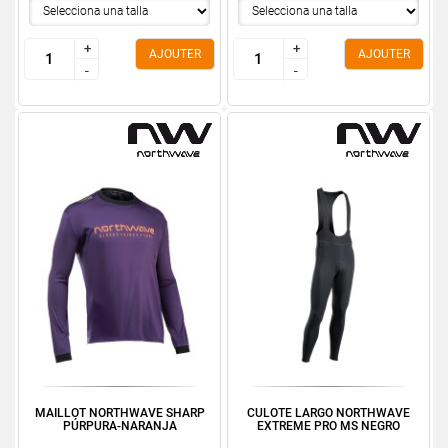
+
+
+
+
AJOUTER
AJOUTER
-
-
-
-
MAILLOT NORTHWAVE SHARP
CULOTE LARGO NORTHWAVE
PÚRPURA-NARANJA
EXTREME PRO MS NEGRO