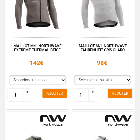
MAILLOT M/L NORTHWAVE
MAILLOT M/L NORTHWAVE
EXTREME THERMAL BEIGE
FAHRENHEIT GRIS CLARO
142€
98€
+
+
+
+
AJOUTER
AJOUTER
-
-
-
-