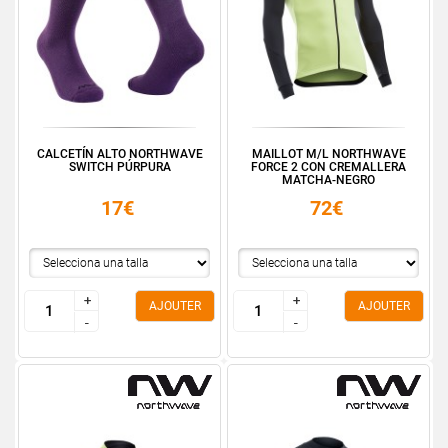
CALCETÍN ALTO NORTHWAVE
MAILLOT M/L NORTHWAVE
SWITCH PÚRPURA
FORCE 2 CON CREMALLERA
MATCHA-NEGRO
17€
72€
+
+
+
+
AJOUTER
AJOUTER
-
-
-
-