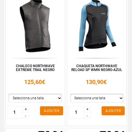
CHALECO NORTHWAVE
CHAQUETA NORTHWAVE
EXTREME TRAIL NEGRO
RELOAD SP WMN NEGRO-AZUL
125,60€
130,90€
+
+
+
+
AJOUTER
AJOUTER
-
-
-
-