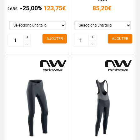
-25,00%
123,75€
85,20€
165€
+
+
+
+
AJOUTER
AJOUTER
-
-
-
-