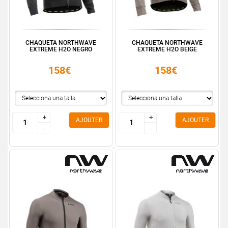
CHAQUETA NORTHWAVE
CHAQUETA NORTHWAVE
EXTREME H2O NEGRO
EXTREME H2O BEIGE
158€
158€
+
+
+
+
AJOUTER
AJOUTER
-
-
-
-