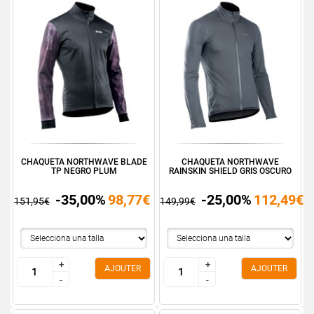
CHAQUETA NORTHWAVE BLADE
CHAQUETA NORTHWAVE
TP NEGRO PLUM
RAINSKIN SHIELD GRIS OSCURO
-35,00%
98,77€
-25,00%
112,49€
151,95€
149,99€
+
+
+
+
AJOUTER
AJOUTER
-
-
-
-