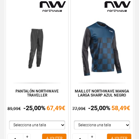
PANTALÓN NORTHWAVE
MAILLOT NORTHWAVE MANGA
TRAVELLER
LARGA SHARP AZUL NEGRO
-25,00%
67,49€
-25,00%
58,49€
89,99€
77,99€
+
+
+
+
AJOUTER
AJOUTER