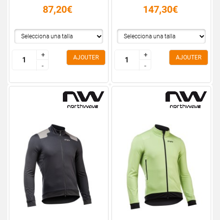
87,20€
147,30€
+
+
+
+
AJOUTER
AJOUTER
-
-
-
-