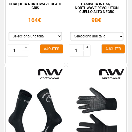
CHAQUETA NORTHWAVE BLADE
CAMISETA INT. M/L
GRIS
NORTHWAVE REVOLUTION
CUELLO ALTO NEGRO
164€
98€
+
+
+
+
AJOUTER
AJOUTER
-
-
-
-