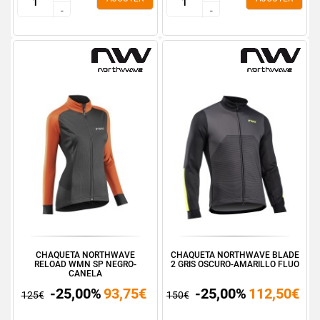
-
-
-
-
CHAQUETA NORTHWAVE
CHAQUETA NORTHWAVE BLADE
RELOAD WMN SP NEGRO-
2 GRIS OSCURO-AMARILLO FLUO
CANELA
-25,00%
93,75€
-25,00%
112,50€
125€
150€