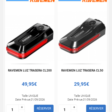
RAVEMEN LUZ TRASERA CL200
RAVEMEN LUZ TRASERA CL50
49,95€
29,95€
Taille UNIQUE
Taille UNIQUE
Date Prévue,01/09/2026
Date Prévue,01/09/2026
+
+
+
+
RÉSERVER
RÉSERVER