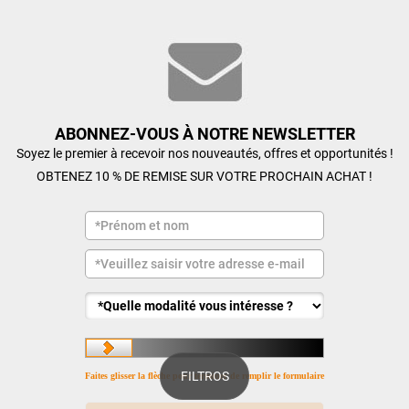
ABONNEZ-VOUS À NOTRE NEWSLETTER
Soyez le premier à recevoir nos nouveautés, offres et opportunités !
OBTENEZ 10 % DE REMISE SUR VOTRE PROCHAIN ACHAT !
FILTROS
Faites glisser la flèche pour terminer de remplir le formulaire