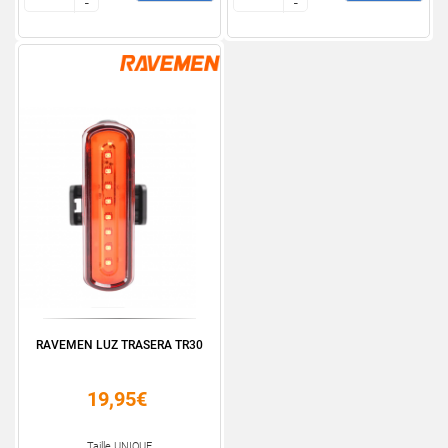
-
-
-
-
RAVEMEN LUZ TRASERA TR30
19,95€
Taille UNIQUE