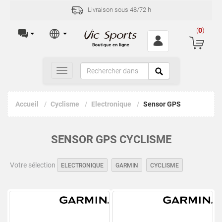
Livraison sous 48/72 h
(
0
)
Toggle
navigation
Accueil
Cyclisme
Electronique
Sensor GPS
SENSOR GPS CYCLISME
Votre sélection
ELECTRONIQUE
GARMIN
CYCLISME