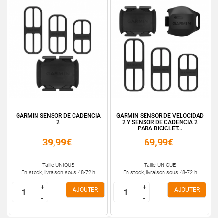
GARMIN SENSOR DE CADENCIA
GARMIN SENSOR DE VELOCIDAD
2
2 Y SENSOR DE CADENCIA 2
PARA BICICLET...
39,99€
69,99€
Taille UNIQUE
Taille UNIQUE
En stock, livraison sous 48-72 h
En stock, livraison sous 48-72 h
+
+
+
+
AJOUTER
AJOUTER
-
-
-
-