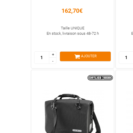
162,70€
Taille UNIQUE
En stock, livraison sous 48-72 h
E
+
+
AJOUTER
-
-