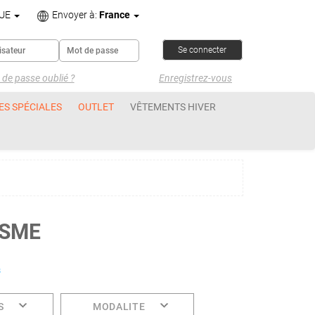
UE
Envoyer à:
France
de passe oublié ?
Enregistrez-vous
ES SPÉCIALES
OUTLET
VÊTEMENTS HIVER
ISME
s
S
MODALITE