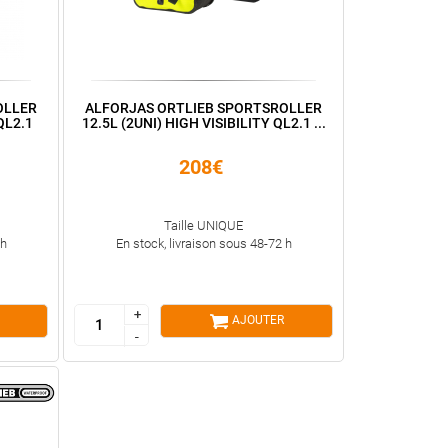
OLLER
ALFORJAS ORTLIEB SPORTSROLLER
QL2.1
12.5L (2UNI) HIGH VISIBILITY QL2.1 ...
208€
Taille UNIQUE
 h
En stock, livraison sous 48-72 h
+
+
AJOUTER
-
-