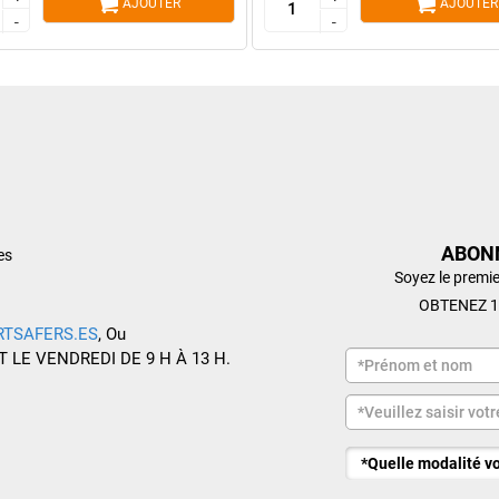
AJOUTER
AJOUTER
-
-
-
-
ABON
es
Soyez le premie
OBTENEZ 1
RTSAFERS.ES
, Ou
T LE VENDREDI DE 9 H À 13 H.