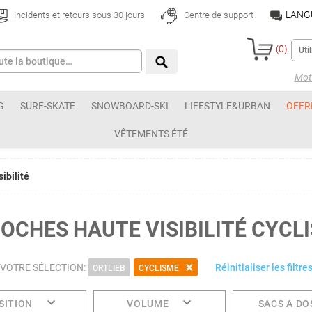
LANG
Incidents et retours sous 30 jours
Centre de support
(
0
)
Mot 
G
SURF-SKATE
SNOWBOARD-SKI
LIFESTYLE&URBAN
OFFR
VÊTEMENTS ÉTÉ
ibilité
OCHES HAUTE VISIBILITÉ CYCL
VOTRE SÉLECTION:
Réinitialiser les filtre
ORTLIEB
CYCLISME
SITION
VOLUME
SACS A DO