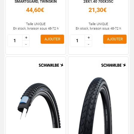
SMARTGUARD, TWINSKIN
28X1.40 700X35C
28X1....
44,60€
21,30€
Taille UNIQUE
Taille UNIQUE
En stock, livraison sous 48-72 h
En stock, livraison sous 48-72 h
+
+
+
+
AJOUTER
AJOUTER
-
-
-
-