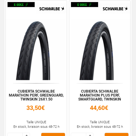
CUBIERTA SCHWALBE
CUBIERTA SCHWALBE
MARATHON PERF, GREENGUARD,
MARATHON PLUS PERF,
TWINSKIN 26X1.50
SMARTGUARD, TWINSKIN
16X1.3...
33,50€
44,60€
Taille UNIQUE
Taille UNIQUE
En stock, livraison sous 48-72 h
En stock, livraison sous 48-72 h
+
+
+
+