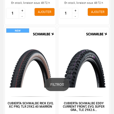
En stock, livraison sous 48-72 h
En stock, livraison sous 48-72 h
+
+
+
+
AJOUTER
AJOUTER
-
-
-
-
FILTROS
CUBIERTA SCHWALBE RICK EVO,
CUBIERTA SCHWALBE EDDY
XC PRO, TLR 29X2.40 MARRÓN
CURRENT FRONT, EVO, SUPER
GRA., TLE 29X2.6...