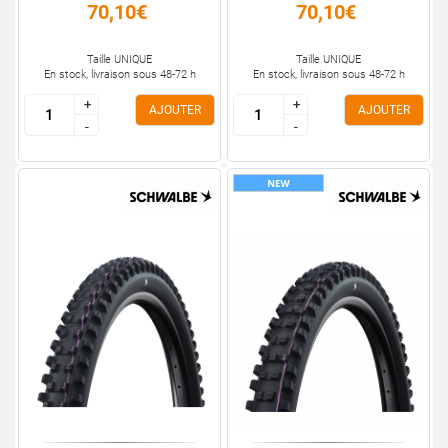
70,10€
70,10€
Taille UNIQUE
Taille UNIQUE
En stock, livraison sous 48-72 h
En stock, livraison sous 48-72 h
+
+
+
+
AJOUTER
AJOUTER
-
-
-
-