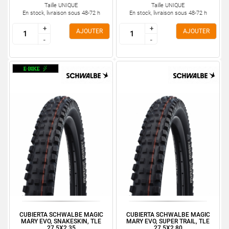
Taille UNIQUE
Taille UNIQUE
En stock, livraison sous 48-72 h
En stock, livraison sous 48-72 h
+
+
+
+
AJOUTER
AJOUTER
-
-
-
-
CUBIERTA SCHWALBE MAGIC
CUBIERTA SCHWALBE MAGIC
MARY EVO, SNAKESKIN, TLE
MARY EVO, SUPER TRAIL, TLE
27.5X2.35
27.5X2.80