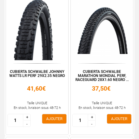
CUBIERTA SCHWALBE JOHNNY
CUBIERTA SCHWALBE
WATTS LR PERF 29X2.35 NEGRO
MARATHON MONDIAL PERF,
RACEGUARD 28X1.60 NEGRO ...
41,60€
37,50€
Taille UNIQUE
Taille UNIQUE
En stock, livraison sous 48-72 h
En stock, livraison sous 48-72 h
+
+
+
+
AJOUTER
AJOUTER
-
-
-
-