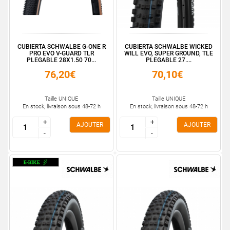
CUBIERTA SCHWALBE G-ONE R
CUBIERTA SCHWALBE WICKED
PRO EVO V-GUARD TLR
WILL EVO, SUPER GROUND, TLE
PLEGABLE 28X1.50 70...
PLEGABLE 27....
76,20€
70,10€
Taille UNIQUE
Taille UNIQUE
En stock, livraison sous 48-72 h
En stock, livraison sous 48-72 h
+
+
+
+
AJOUTER
AJOUTER
-
-
-
-