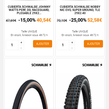
CUBIERTA SCHWALBE JOHNNY
CUBIERTA SCHWALBE NOBBY
WATTS PERF, DD, RACEGUARD,
NIC EVO, SUPER GROUND, TLE
PLEGABLE 29X2...
29X2.40
-15,00%
40,54€
-25,00%
52,58€
47,69€
70,10€
Taille UNIQUE
Taille UNIQUE
En stock, livraison sous 48-72 h
En stock, livraison sous 48-72 h
+
+
+
+
AJOUTER
AJOUTER
-
-
-
-