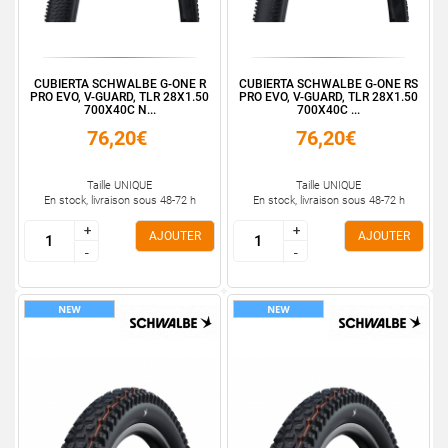
CUBIERTA SCHWALBE G-ONE R
CUBIERTA SCHWALBE G-ONE RS
PRO EVO, V-GUARD, TLR 28X1.50
PRO EVO, V-GUARD, TLR 28X1.50
700X40C N...
700X40C ...
76,20€
76,20€
Taille UNIQUE
Taille UNIQUE
En stock, livraison sous 48-72 h
En stock, livraison sous 48-72 h
+
+
+
+
AJOUTER
AJOUTER
-
-
-
-