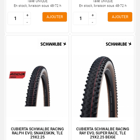
Taille UNIQUE
Taille UNIQUE
En stock, livraison sous 48-72 h
En stock, livraison sous 48-72 h
+
+
+
+
AJOUTER
AJOUTER
-
-
-
-
CUBIERTA SCHWALBE RACING
CUBIERTA SCHWALBE RACING
RALPH EVO, SNAKESKIN, TLE
RAY EVO, SUPER RACE, TLE
29X2.25
29X2.25 BEIGE