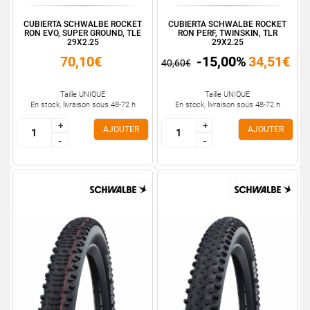
CUBIERTA SCHWALBE ROCKET
CUBIERTA SCHWALBE ROCKET
RON EVO, SUPER GROUND, TLE
RON PERF, TWINSKIN, TLR
29X2.25
29X2.25
70,10€
-15,00%
34,51€
40,60€
Taille UNIQUE
Taille UNIQUE
En stock, livraison sous 48-72 h
En stock, livraison sous 48-72 h
+
+
+
+
AJOUTER
AJOUTER
-
-
-
-