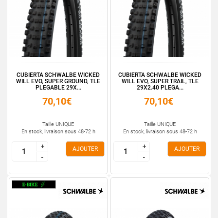
CUBIERTA SCHWALBE WICKED
CUBIERTA SCHWALBE WICKED
WILL EVO, SUPER GROUND, TLE
WILL EVO, SUPER TRAIL, TLE
PLEGABLE 29X...
29X2.40 PLEGA...
70,10€
70,10€
Taille UNIQUE
Taille UNIQUE
En stock, livraison sous 48-72 h
En stock, livraison sous 48-72 h
+
+
+
+
AJOUTER
AJOUTER
-
-
-
-