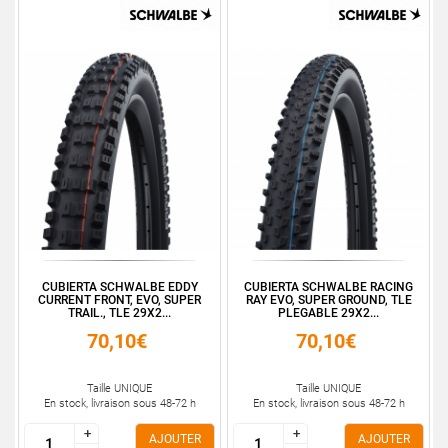
CUBIERTA SCHWALBE EDDY
CUBIERTA SCHWALBE RACING
CURRENT FRONT, EVO, SUPER
RAY EVO, SUPER GROUND, TLE
TRAIL., TLE 29X2...
PLEGABLE 29X2...
70,10€
70,10€
Taille UNIQUE
Taille UNIQUE
En stock, livraison sous 48-72 h
En stock, livraison sous 48-72 h
+
+
+
+
AJOUTER
AJOUTER