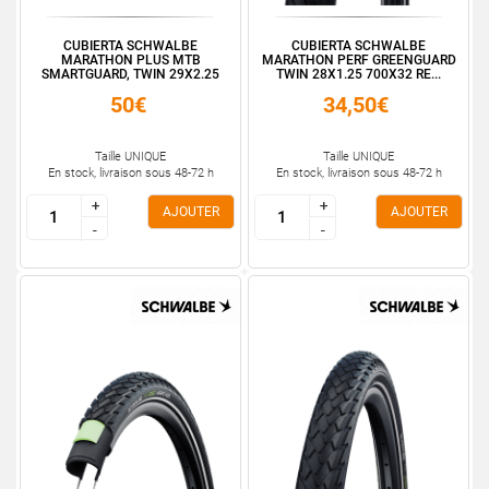
CUBIERTA SCHWALBE
CUBIERTA SCHWALBE
MARATHON PLUS MTB
MARATHON PERF GREENGUARD
SMARTGUARD, TWIN 29X2.25
TWIN 28X1.25 700X32 RE...
50€
34,50€
Taille UNIQUE
Taille UNIQUE
En stock, livraison sous 48-72 h
En stock, livraison sous 48-72 h
+
+
+
+
AJOUTER
AJOUTER
-
-
-
-