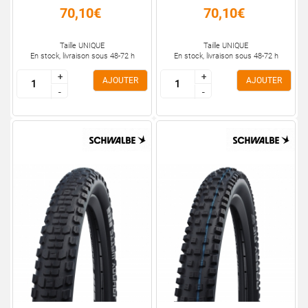
70,10€
70,10€
Taille UNIQUE
Taille UNIQUE
En stock, livraison sous 48-72 h
En stock, livraison sous 48-72 h
+
+
+
+
AJOUTER
AJOUTER
-
-
-
-