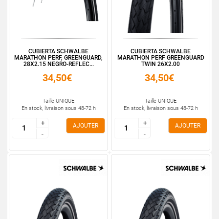
CUBIERTA SCHWALBE
CUBIERTA SCHWALBE
MARATHON PERF, GREENGUARD,
MARATHON PERF GREENGUARD
28X2.15 NEGRO-REFLEC...
TWIN 26X2.00
34,50€
34,50€
Taille UNIQUE
Taille UNIQUE
En stock, livraison sous 48-72 h
En stock, livraison sous 48-72 h
+
+
+
+
AJOUTER
AJOUTER
-
-
-
-