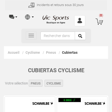
Incidents et retours sous 30 jours
(
0
)
Toggle
navigation
Accueil
Cyclisme
Pneus
Cubiertas
CUBIERTAS CYCLISME
Votre sélection
PNEUS
CYCLISME