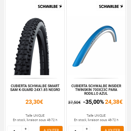
CUBIERTA SCHWALBE SMART
CUBIERTA SCHWALBE INSIDER
SAM K-GUARD 24X1.85 NEGRO
TWINSKIN 700X23C PARA
RODILLO AZUL
23,30€
-35,00%
24,38€
37,50€
Taille UNIQUE
Taille UNIQUE
En stock, livraison sous 48-72 h
En stock, livraison sous 48-72 h
+
+
+
+
AJOUTER
AJOUTER