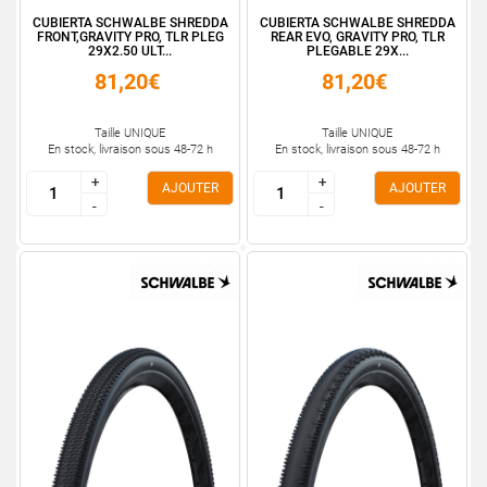
CUBIERTA SCHWALBE SHREDDA
CUBIERTA SCHWALBE SHREDDA
FRONT,GRAVITY PRO, TLR PLEG
REAR EVO, GRAVITY PRO, TLR
29X2.50 ULT...
PLEGABLE 29X...
81,20€
81,20€
Taille UNIQUE
Taille UNIQUE
En stock, livraison sous 48-72 h
En stock, livraison sous 48-72 h
+
+
+
+
AJOUTER
AJOUTER
-
-
-
-