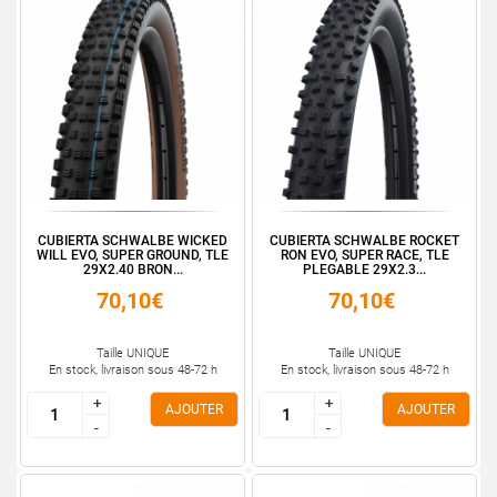
CUBIERTA SCHWALBE WICKED
CUBIERTA SCHWALBE ROCKET
WILL EVO, SUPER GROUND, TLE
RON EVO, SUPER RACE, TLE
29X2.40 BRON...
PLEGABLE 29X2.3...
70,10€
70,10€
Taille UNIQUE
Taille UNIQUE
En stock, livraison sous 48-72 h
En stock, livraison sous 48-72 h
+
+
+
+
AJOUTER
AJOUTER
-
-
-
-