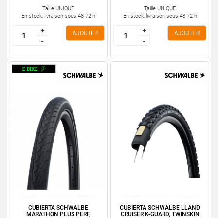
Taille UNIQUE
Taille UNIQUE
En stock, livraison sous 48-72 h
En stock, livraison sous 48-72 h
+
+
+
+
AJOUTER
AJOUTER
-
-
-
-
CUBIERTA SCHWALBE
CUBIERTA SCHWALBE LLAND
MARATHON PLUS PERF,
CRUISER K-GUARD, TWINSKIN