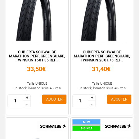
CUBIERTA SCHWALBE
CUBIERTA SCHWALBE
MARATHON PERF, GREENGUARD,
MARATHON PERF, GREENGUARD,
TWINSKIN 16X1.35 REF...
TWINSKIN 20X1.75 REF...
33,50€
31,40€
Taille UNIQUE
Taille UNIQUE
En stock, livraison sous 48-72 h
En stock, livraison sous 48-72 h
+
+
+
+
AJOUTER
AJOUTER
-
-
-
-