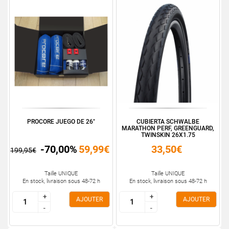
PROCORE JUEGO DE 26"
CUBIERTA SCHWALBE
MARATHON PERF, GREENGUARD,
TWINSKIN 26X1.75
-70,00%
59,99€
33,50€
199,95€
Taille UNIQUE
Taille UNIQUE
En stock, livraison sous 48-72 h
En stock, livraison sous 48-72 h
+
+
+
+
AJOUTER
AJOUTER
-
-
-
-