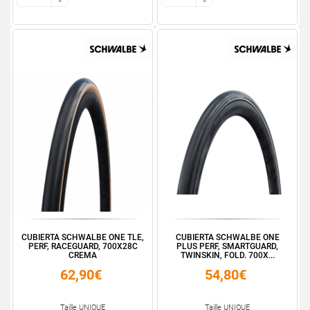
-
-
-
-
CUBIERTA SCHWALBE ONE TLE,
CUBIERTA SCHWALBE ONE
PERF, RACEGUARD, 700X28C
PLUS PERF, SMARTGUARD,
CREMA
TWINSKIN, FOLD. 700X...
62,90€
54,80€
Taille UNIQUE
Taille UNIQUE