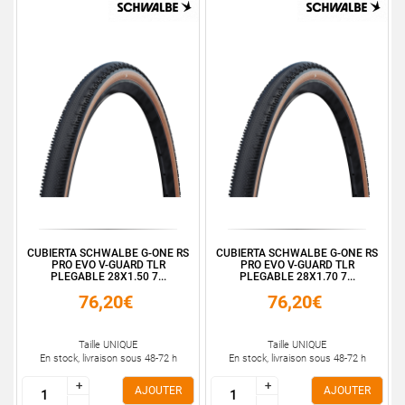
CUBIERTA SCHWALBE G-ONE RS
CUBIERTA SCHWALBE G-ONE RS
PRO EVO V-GUARD TLR
PRO EVO V-GUARD TLR
PLEGABLE 28X1.50 7...
PLEGABLE 28X1.70 7...
76,20€
76,20€
Taille UNIQUE
Taille UNIQUE
En stock, livraison sous 48-72 h
En stock, livraison sous 48-72 h
+
+
+
+
AJOUTER
AJOUTER