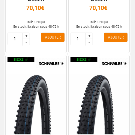
70,10€
70,10€
Taille UNIQUE
Taille UNIQUE
En stock, livraison sous 48-72 h
En stock, livraison sous 48-72 h
+
+
+
+
AJOUTER
AJOUTER
-
-
-
-