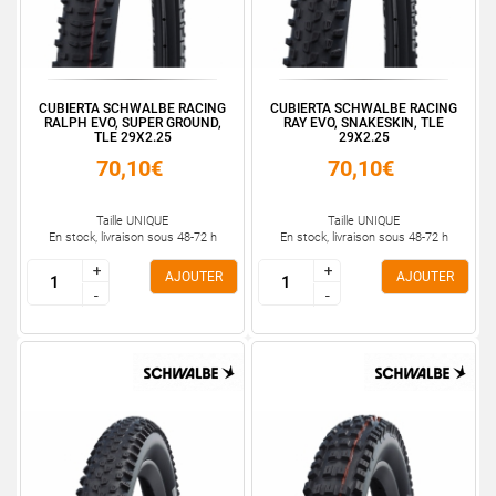
CUBIERTA SCHWALBE RACING
CUBIERTA SCHWALBE RACING
RALPH EVO, SUPER GROUND,
RAY EVO, SNAKESKIN, TLE
TLE 29X2.25
29X2.25
70,10€
70,10€
Taille UNIQUE
Taille UNIQUE
En stock, livraison sous 48-72 h
En stock, livraison sous 48-72 h
+
+
+
+
AJOUTER
AJOUTER
-
-
-
-