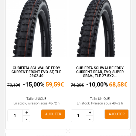
CUBIERTA SCHWALBE EDDY
CUBIERTA SCHWALBE EDDY
CURRENT FRONT EVO, ST, TLE
CURRENT REAR, EVO, SUPER
29X2.40
GRAV., TLE 27.5X2...
-15,00%
59,59€
-10,00%
68,58€
70,10€
76,20€
Taille UNIQUE
Taille UNIQUE
En stock, livraison sous 48-72 h
En stock, livraison sous 48-72 h
+
+
+
+
AJOUTER
AJOUTER
-
-
-
-