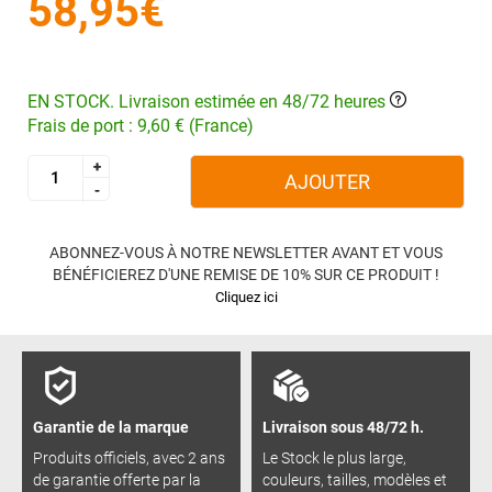
58,95€
EN STOCK. Livraison estimée en 48/72 heures
Frais de port : 9,60 € (France)
+
+
AJOUTER
-
-
ABONNEZ-VOUS À NOTRE NEWSLETTER AVANT ET VOUS
BÉNÉFICIEREZ D'UNE REMISE DE 10% SUR CE PRODUIT !
Cliquez ici
Garantie de la marque
Livraison sous 48/72 h.
Produits officiels, avec 2 ans
Le Stock le plus large,
de garantie offerte par la
couleurs, tailles, modèles et