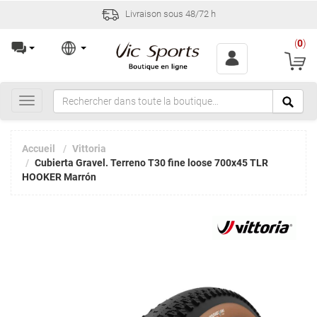
Livraison sous 48/72 h
(
0
)
Toggle
navigation
Accueil
Vittoria
Cubierta Gravel. Terreno T30 fine loose 700x45 TLR
HOOKER Marrón