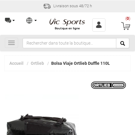
Livraison sous 48/72 h
(
0
)
Toggle
navigation
Accueil
Ortlieb
Bolsa Viaje Ortlieb Duffle 110L