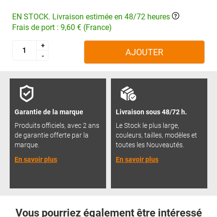
EN STOCK. Livraison estimée en 48/72 heures
Frais de port : 9,60 € (France)
+
+
AJOUTER
-
-
Garantie de la marque
Livraison sous 48/72 h.
Produits officiels, avec 2 ans
Le Stock le plus large,
de garantie offerte par la
couleurs, tailles, modèles et
marque.
toutes les Nouveautés.
En savoir plus
En savoir plus
Vous pourriez également être intéressé