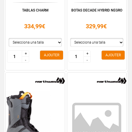
TABLAS CHARM
BOTAS DECADE HYBRID NEGRO
334,99€
329,99€
+
+
+
+
AJOUTER
AJOUTER
-
-
-
-