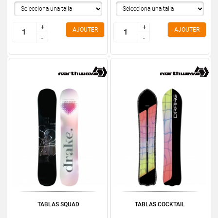
+
+
+
+
AJOUTER
AJOUTER
-
-
-
-
TABLAS SQUAD
TABLAS COCKTAIL