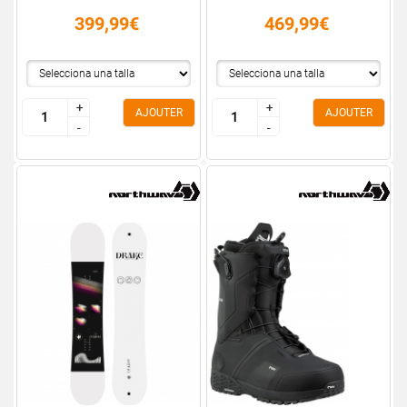
399,99€
469,99€
+
+
+
+
AJOUTER
AJOUTER
-
-
-
-