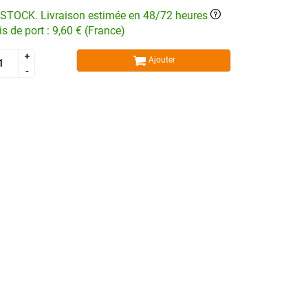
STOCK. Livraison estimée en 48/72 heures
is de port : 9,60 € (France)
+
+
Ajouter
-
-