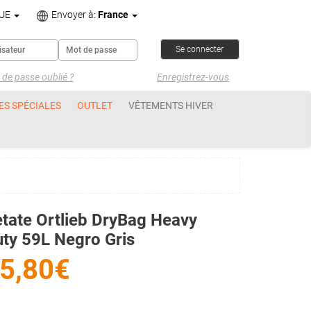
UE
Envoyer à:
France
de passe oublié ?
Enregistrez-vous
ES SPÉCIALES
OUTLET
VÊTEMENTS HIVER
tate Ortlieb DryBag Heavy
ty 59L Negro Gris
5,80€