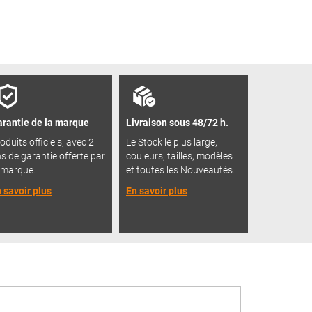
rantie de la marque
Livraison sous 48/72 h.
oduits officiels, avec 2
Le Stock le plus large,
s de garantie offerte par
couleurs, tailles, modèles
 marque.
et toutes les Nouveautés.
 savoir plus
En savoir plus