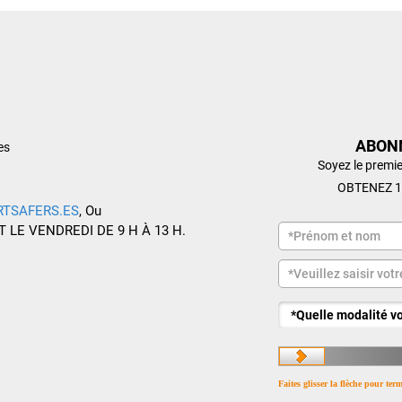
ABON
es
Soyez le premie
OBTENEZ 1
RTSAFERS.ES
, Ou
T LE VENDREDI DE 9 H À 13 H.
Faites glisser la flèche pour ter