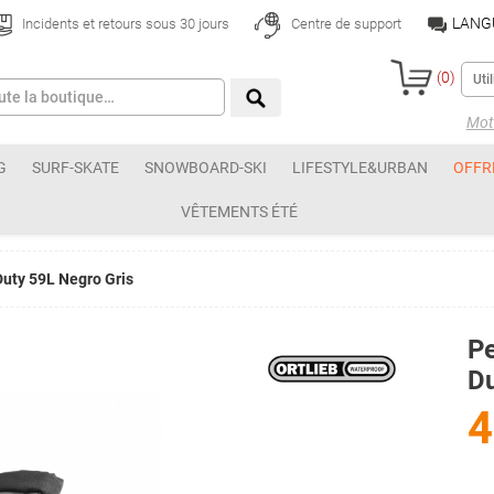
LANG
Incidents et retours sous 30 jours
Centre de support
(
0
)
Mot 
G
SURF-SKATE
SNOWBOARD-SKI
LIFESTYLE&URBAN
OFFR
VÊTEMENTS ÉTÉ
Duty 59L Negro Gris
Pe
Du
4