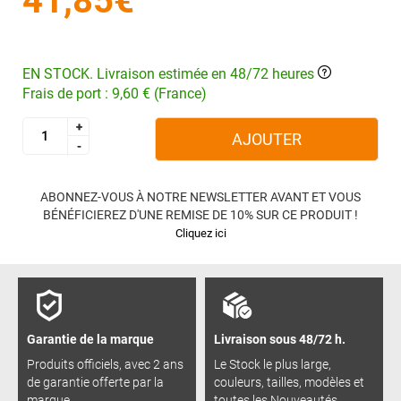
41,85€
EN STOCK. Livraison estimée en 48/72 heures
Frais de port : 9,60 € (France)
+
+
AJOUTER
-
-
ABONNEZ-VOUS À NOTRE NEWSLETTER AVANT ET VOUS
BÉNÉFICIEREZ D'UNE REMISE DE 10% SUR CE PRODUIT !
Cliquez ici
Garantie de la marque
Livraison sous 48/72 h.
Produits officiels, avec 2 ans
Le Stock le plus large,
de garantie offerte par la
couleurs, tailles, modèles et
marque.
toutes les Nouveautés.