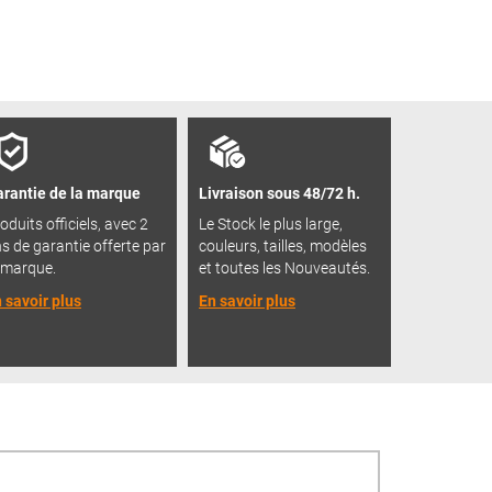
rantie de la marque
Livraison sous 48/72 h.
oduits officiels, avec 2
Le Stock le plus large,
s de garantie offerte par
couleurs, tailles, modèles
 marque.
et toutes les Nouveautés.
 savoir plus
En savoir plus