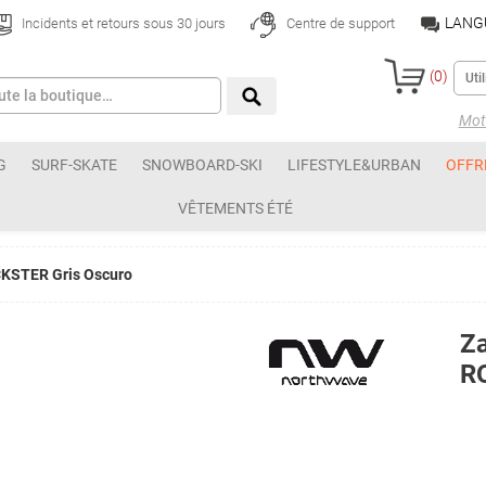
LANG
Incidents et retours sous 30 jours
Centre de support
(
0
)
Mot 
G
SURF-SKATE
SNOWBOARD-SKI
LIFESTYLE&URBAN
OFFR
VÊTEMENTS ÉTÉ
CKSTER Gris Oscuro
Za
R