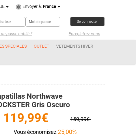
UE
Envoyer à:
France
de passe oublié ?
Enregistrez-vous
ES SPÉCIALES
OUTLET
VÊTEMENTS HIVER
patillas Northwave
OCKSTER Gris Oscuro
119,99€
159,99€
25,00%
Vous économisez