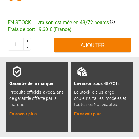
EN STOCK. Livraison estimée en 48/72 heures
Frais de port : 9,60 € (France)
+
+
AJOUTER
-
-
Garantie de la marque
Livraison sous 48/72 h.
Produits officiels, avec 2 ans
Le Stock le plus large,
de garantie offerte par la
couleurs, tailles, modèles et
marque.
toutes les Nouveautés.
En savoir plus
En savoir plus