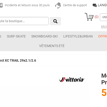
LANG
Incidents et retours sous 30 jours
Centre de support
(
0
)
Mot 
G
SURF-SKATE
SNOWBOARD-SKI
LIFESTYLE&URBAN
OFFR
VÊTEMENTS ÉTÉ
tect XC TRAIL 29x2.1/2.6
Mo
Pr
5