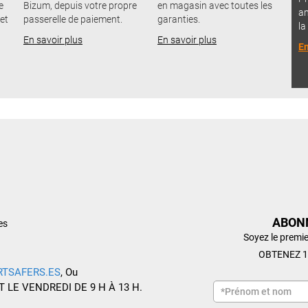
e
Bizum, depuis votre propre
en magasin avec toutes les
an
 et
passerelle de paiement.
garanties.
la
En savoir plus
En savoir plus
En
ABON
es
Soyez le premie
OBTENEZ 1
RTSAFERS.ES
, Ou
T LE VENDREDI DE 9 H À 13 H.