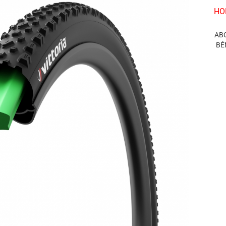
HO
AB
BÉ